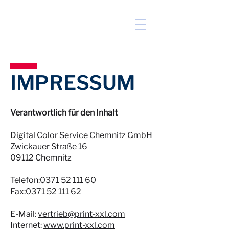
IMPRESSUM
Verantwortlich für den Inhalt
Digital Color Service Chemnitz GmbH
Zwickauer Straße 16
09112 Chemnitz
Telefon:
0371 52 111 60
Fax:
0371 52 111 62
E-Mail:
vertrieb@print-xxl.com
Internet:
www.print-xxl.com