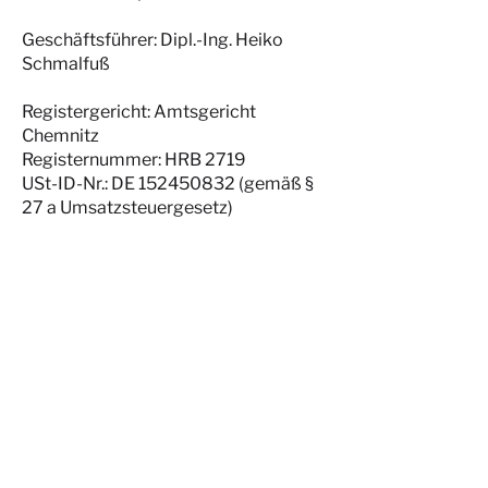
Geschäftsführer: Dipl.-Ing. Heiko
Schmalfuß
Registergericht: Amtsgericht
Chemnitz
Registernummer: HRB 2719
USt-ID-Nr.: DE 152450832 (gemäß §
27 a Umsatzsteuergesetz)
inhaltlich verantwortlich gemäß § 55
Abs. 2 RStV: Dipl.-Ing. Heiko
Schmalfuß (Anschrift wie oben)
Folgen Sie uns!